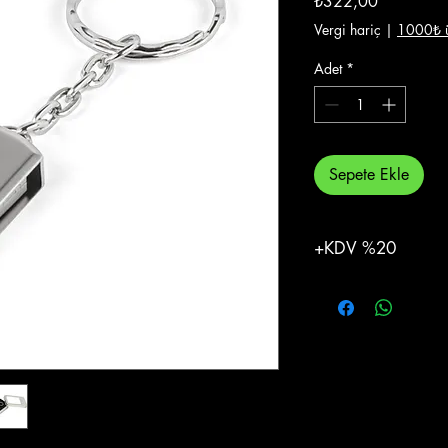
₺322,00
Vergi hariç
|
1000₺ ü
Adet
*
Sepete Ekle
+KDV %20
%20 KDV Eklenecekti