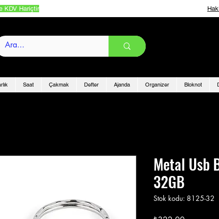
e KDV Hariçtir
Hak
rlık
Saat
Çakmak
Defter
Ajanda
Organizer
Bloknot
Metal Usb 
32GB
Stok kodu: 8125-32
Fiyat