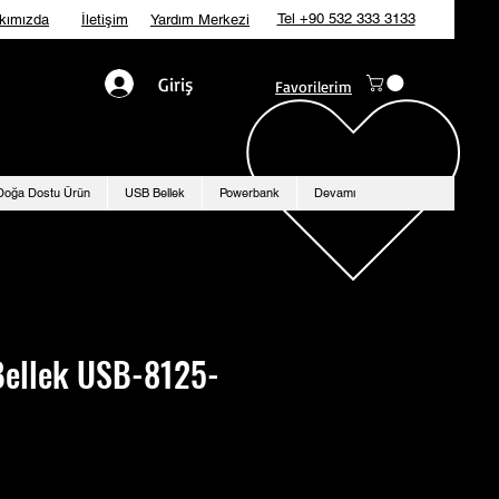
Tel +90 532 333 3133
kımızda
İletişim
Yardım Merkezi
Giriş
Favorilerim
Doğa Dostu Ürün
USB Bellek
Powerbank
Devamı
Bellek USB-8125-