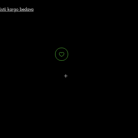
stü kargo bedava
r.