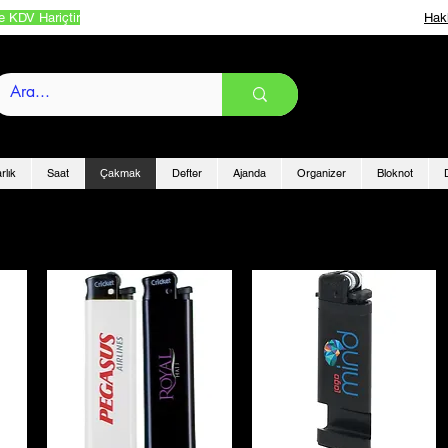
e KDV Hariçtir
Hak
rlık
Saat
Çakmak
Defter
Ajanda
Organizer
Bloknot