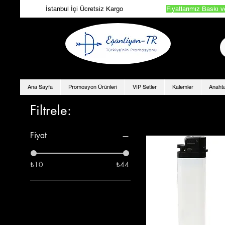
İstanbul İçi Ücretsiz Kargo
Fiyatlarımız Baskı v
Ana Sayfa
Promosyon Ürünleri
VIP Setler
Kalemler
Anahta
Filtrele:
Fiyat
₺10
₺44