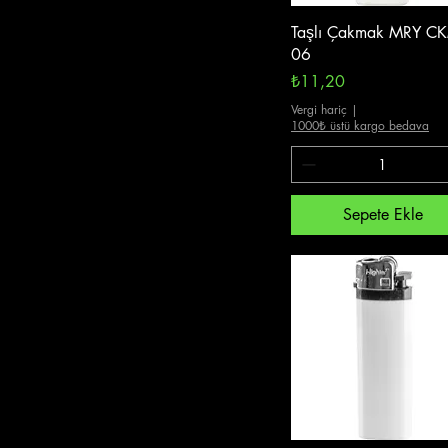
Hızlı Bakış
Taşlı Çakmak MRY CK
06
Fiyat
₺11,20
Vergi hariç
|
1000₺ üstü kargo bedava
Sepete Ekle