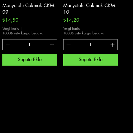
Hızlı Bakış
Hızlı Bakış
Manyetolu Çakmak CKM-
Manyetolu Çakmak CKM-
09
10
Fiyat
Fiyat
₺14,50
₺14,20
Vergi hariç
|
Vergi hariç
|
1000₺ üstü kargo bedava
1000₺ üstü kargo bedava
Sepete Ekle
Sepete Ekle