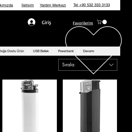
Tel +90 532 333 3133
kımızda
İletişim
Yardım Merkezi
Giriş
Favorilerim
Doğa Dostu Ürün
USB Bellek
Powerbank
Devamı
Sırala: