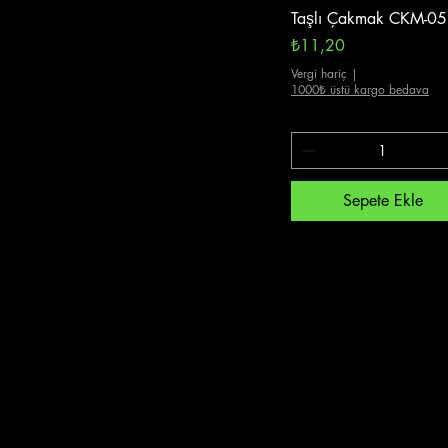
Hızlı Bakış
Taşlı Çakmak CKM-05
Fiyat
₺11,20
Vergi hariç
|
1000₺ üstü kargo bedava
Sepete Ekle