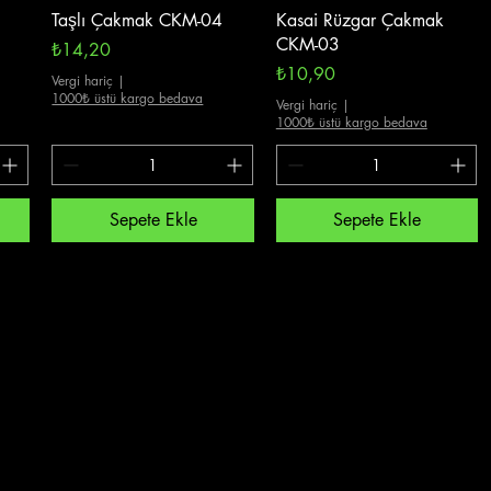
Hızlı Bakış
Hızlı Bakış
Taşlı Çakmak CKM-04
Kasai Rüzgar Çakmak
CKM-03
Fiyat
₺14,20
Fiyat
₺10,90
Vergi hariç
|
1000₺ üstü kargo bedava
Vergi hariç
|
1000₺ üstü kargo bedava
Sepete Ekle
Sepete Ekle