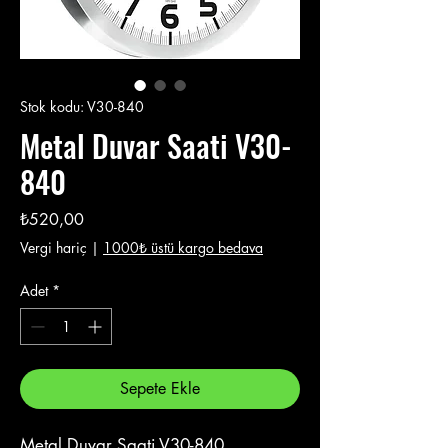
Stok kodu: V30-840
Metal Duvar Saati V30-
840
Fiyat
₺520,00
Vergi hariç
|
1000₺ üstü kargo bedava
Adet
*
Sepete Ekle
Metal Duvar Saati V30-840