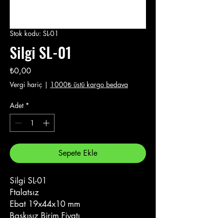
Stok kodu: SL-01
Silgi SL-01
Fiyat
₺0,00
Vergi hariç
|
1000₺ üstü kargo bedava
Adet
*
Sepete Ekle
Silgi SL-01
Ftalatsız
Ebat 19x44x10 mm
Baskısız Birim Fiyatı