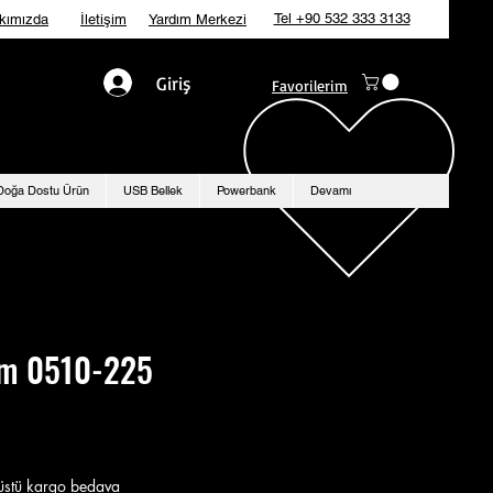
Tel +90 532 333 3133
kımızda
İletişim
Yardım Merkezi
Giriş
Favorilerim
Doğa Dostu Ürün
USB Bellek
Powerbank
Devamı
em 0510-225
stü kargo bedava