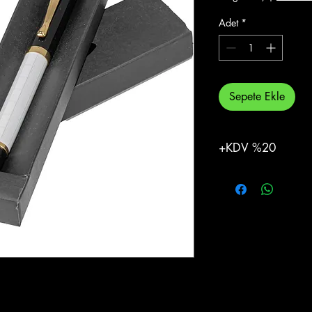
Adet
*
Sepete Ekle
+KDV %20
%20 KDV Eklenecekti