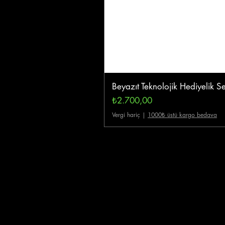
Beyazıt Teknolojik Hediyelik Se
Fiyat
₺2.700,00
Vergi hariç
|
1000₺ üstü kargo bedava