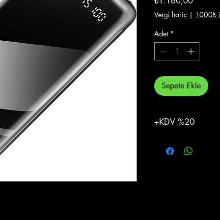
₺1.160,00
Vergi hariç
|
1000₺ ü
Adet
*
Sepete Ekle
+KDV %20
%20 KDV Eklenecekti