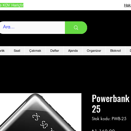
e KDV Hariçtir
Hak
rlık
Saat
Çakmak
Defter
Ajanda
Organizer
Bloknot
Powerbank
25
Stok kodu: PWB-25
Fiyat