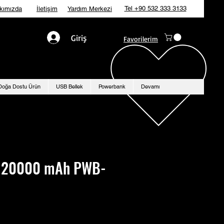
Tel +90 532 333 3133
kımızda
İletişim
Yardım Merkezi
Giriş
Favorilerim
Doğa Dostu Ürün
USB Bellek
Powerbank
Devamı
 20000 mAh PWB-