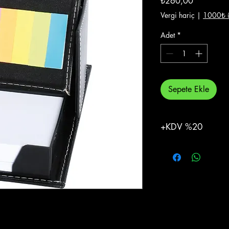
₺260,00
Vergi hariç
|
1000₺ ü
Adet
*
Sepete Ekle
+KDV %20
%20 KDV Eklenecekti