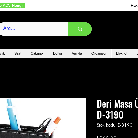
e KDV Hariçtir
Hak
rlık
Saat
Çakmak
Defter
Ajanda
Organizer
Bloknot
Deri Masa Ü
D-3190
Stok kodu: D-3190
Fiyat