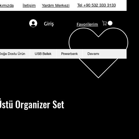
Tel +90 532 333 3133
kımızda
İletişim
Yardım Merkezi
Giriş
Favorilerim
Doğa Dostu Ürün
USB Bellek
Powerbank
Devamı
stü Organizer Set