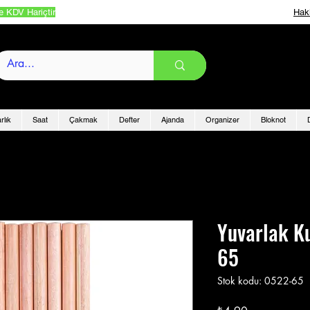
e KDV Hariçtir
Hak
rlık
Saat
Çakmak
Defter
Ajanda
Organizer
Bloknot
Yuvarlak K
65
Stok kodu: 0522-65
Fiyat