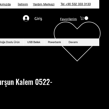
Tel +90 532 333 3133
kımızda
İletişim
Yardım Merkezi
Giriş
Favorilerim
Doğa Dostu Ürün
USB Bellek
Powerbank
Devamı
urşun Kalem 0522-