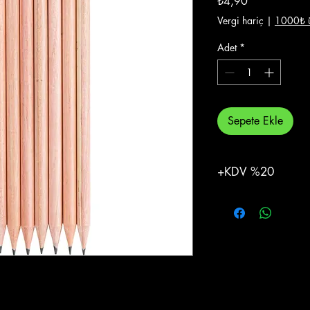
₺4,90
Vergi hariç
|
1000₺ ü
Adet
*
Sepete Ekle
+KDV %20
%20 KDV Eklenecekti