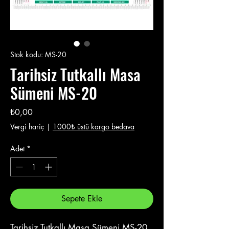
Stok kodu: MS-20
Tarihsiz Tutkallı Masa
Sümeni MS-20
Fiyat
₺0,00
Vergi hariç
|
1000₺ üstü kargo bedava
Adet
*
Sepete Ekle
Tarihsiz Tutkallı Masa Sümeni MS-20