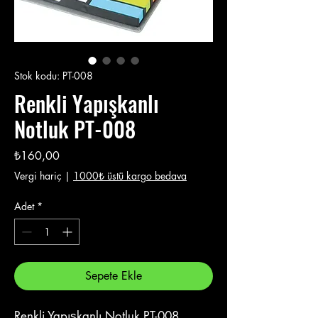
Stok kodu: PT-008
Renkli Yapışkanlı
Notluk PT-008
Fiyat
₺160,00
Vergi hariç
|
1000₺ üstü kargo bedava
Adet
*
Sepete Ekle
Renkli Yapışkanlı Notluk PT-008