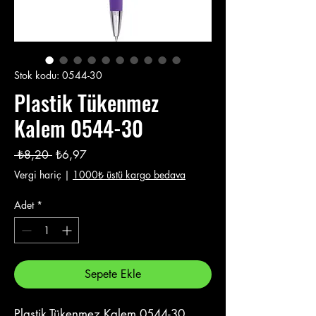
Stok kodu: 0544-30
Plastik Tükenmez
Kalem 0544-30
Normal
İndirimli
 ₺8,20 
₺6,97
Fiyat
Fiyat
Vergi hariç
|
1000₺ üstü kargo bedava
Adet
*
Sepete Ekle
Plastik Tükenmez Kalem 0544-30