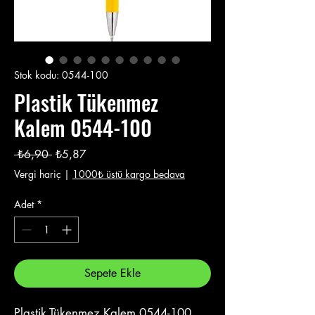
Stok kodu: 0544-100
Plastik Tükenmez
Kalem 0544-100
Normal
İndirimli
 ₺6,90 
₺5,87
Fiyat
Fiyat
Vergi hariç
|
1000₺ üstü kargo bedava
Adet
*
Sepete Ekle
Plastik Tükenmez Kalem 0544-100