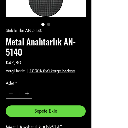
Stok kodu: AN-5140
Metal Anahtarlık AN-
5140
Fiyat
₺47,80
Vergi hariç
|
1000₺ üstü kargo bedava
Adet
*
Sepete Ekle
Metal Anahtarlık AN-5140