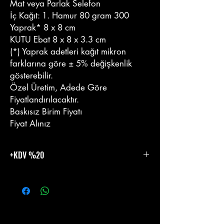
Mat veya Parlak Selefon
İç Kağıt: 1. Hamur 80 gram 300
Yaprak* 8 x 8 cm
KUTU Ebat 8 x 8 x 3.3 cm
(*) Yaprak adetleri kağıt mikron
farklarına göre ± 5% değişkenlik
gösterebilir.
Özel Üretim, Adede Göre
Fiyatlandırılacaktır.
Baskısız Birim Fiyatı
Fiyat Alınız
+KDV %20
%20 KDV Eklenecektir.