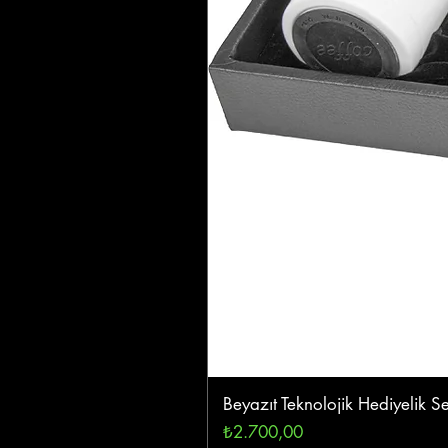
Beyazıt Teknolojik Hediyelik Se
Fiyat
₺2.700,00