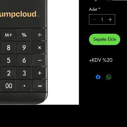
Adet
*
Sepete Ekle
+KDV %20
%20 KDV Eklenecekti