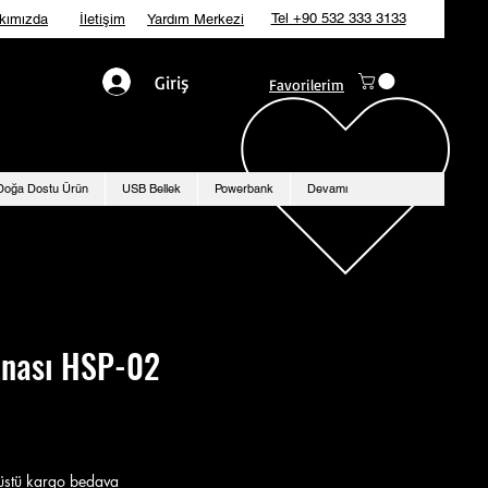
Tel +90 532 333 3133
kımızda
İletişim
Yardım Merkezi
Giriş
Favorilerim
Doğa Dostu Ürün
USB Bellek
Powerbank
Devamı
nası HSP-02
stü kargo bedava