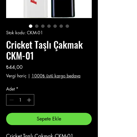
Stok kodu: CKM-01
Cricket Taşlı Çakmak
CKM-01
Fiyat
₺44,00
Vergi hariç
|
1000₺ üstü kargo bedava
Adet
*
Sepete Ekle
Cricket Taşlı Çakmak CKM-01